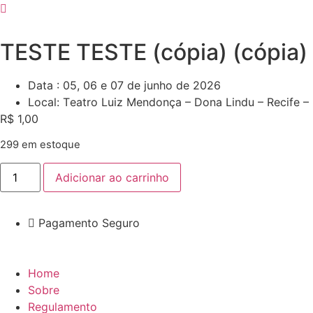
Ir
para
o
TESTE TESTE (cópia) (cópia)
conteúdo
Data : 05, 06 e 07
de junho de 20
26
Local:
T
eatro Luiz Mendonça – Dona Lindu – Recife –
R$
1,00
299 em estoque
TESTE
Adicionar ao carrinho
TESTE
(cópia)
(cópia)
quantidade
Pagamento Seguro
Home
Sobre
Regulamento