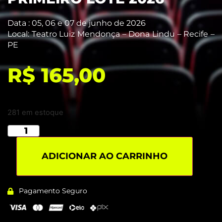
Data : 05, 06 e 07
de junho de 20
26
Local:
T
eatro Luiz Mendonça – Dona Lindu – Recife –
PE
R$
165,00
281 em estoque
ADICIONAR AO CARRINHO
Pagamento Seguro