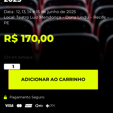
Data : 12, 13, 14 e 15
de junho de 20
25
Local:
T
eatro Luiz Mendonça – Dona Lindu – Recife –
PE
R$
170,00
224 em estoque
ADICIONAR AO CARRINHO
Pagamento Seguro